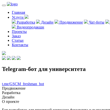
Главная
Услуги
Разработка
Дизайн
Продвижение
Чат-боты
Видеопродакшн
Проекты
Заказ
Статьи
Контакты
Telegram-бот для университета
t.me/GSCM_freshman_bot
Продвижение
Разработка
Дизайн
О проекте
Бот разработан для приемной комиссии факультета и выполня