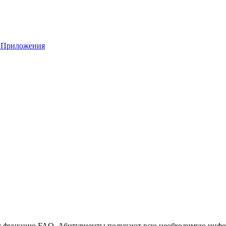
Приложения
ет функцию FAQ. Абитуриенты получают всю необходимую инфор